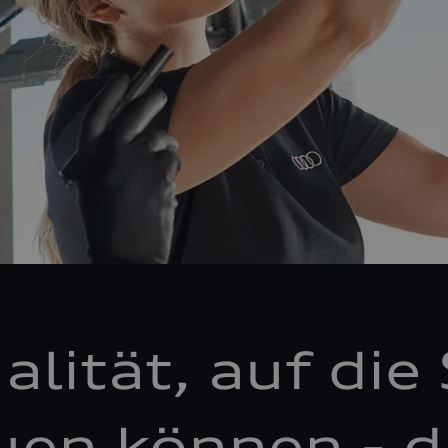
alität, auf die 
uen können - d