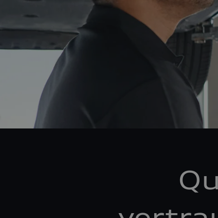
Qu
vertra